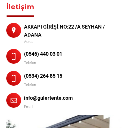
İletişim
AKKAPI GİRİŞİ NO:22 /A SEYHAN /
ADANA
Adres
(0546) 440 03 01
Telefon
(0534) 264 85 15
Telefon
info@gulertente.com
Email