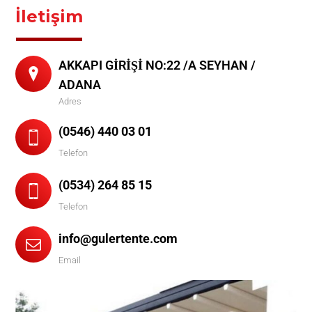
İletişim
AKKAPI GİRİŞİ NO:22 /A SEYHAN /
ADANA
Adres
(0546) 440 03 01
Telefon
(0534) 264 85 15
Telefon
info@gulertente.com
Email