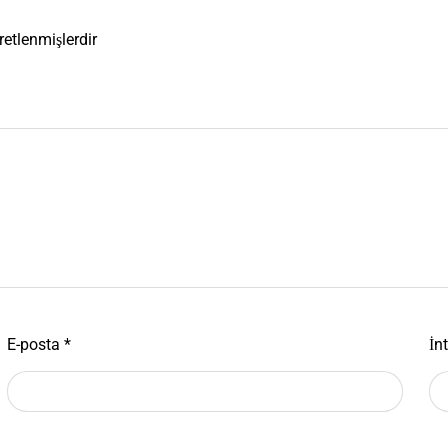
aretlenmişlerdir
E-posta
*
İnt