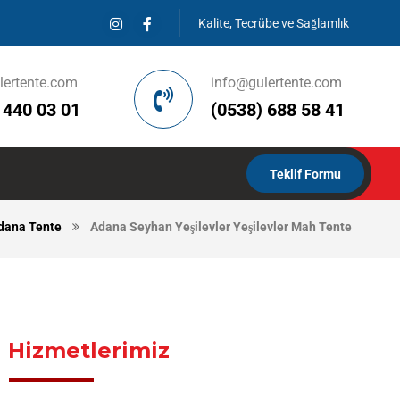
Kalite, Tecrübe ve Sağlamlık
lertente.com
info@gulertente.com
 440 03 01
(0538) 688 58 41
Teklif Formu
dana Tente
Adana Seyhan Yeşilevler Yeşilevler Mah Tente
Hizmetlerimiz