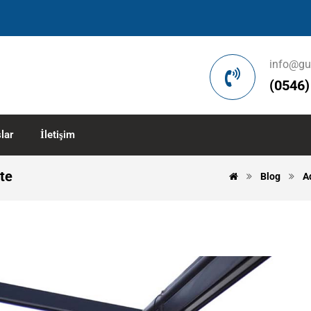
info@gu
(0546)
lar
İletişim
te
Blog
A