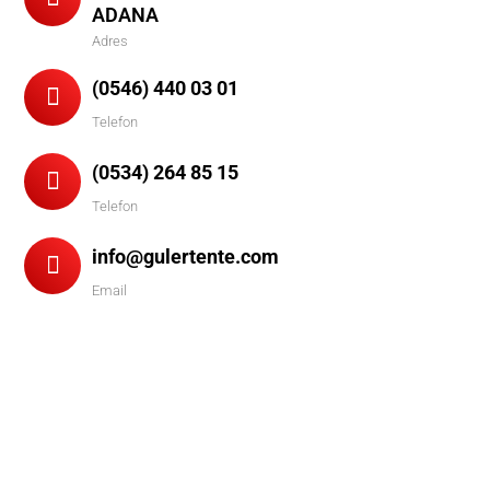
ADANA
Adres
(0546) 440 03 01
Telefon
(0534) 264 85 15
Telefon
info@gulertente.com
Email